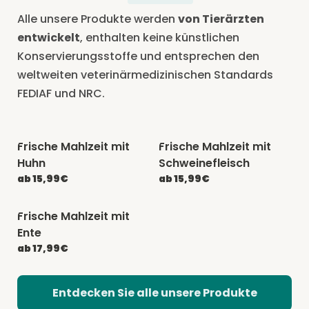
Alle unsere Produkte werden
von Tierärzten
entwickelt
, enthalten keine künstlichen
Konservierungsstoffe und entsprechen den
weltweiten veterinärmedizinischen Standards
FEDIAF und NRC.
Frische Mahlzeit mit
Frische Mahlzeit mit
-20% mit CATCHEF20
-20% mit CATCHEF20
Huhn
Schweinefleisch
ab 15,99€
ab 15,99€
Frische Mahlzeit mit
-20% mit CATCHEF20
Ente
ab 17,99€
Entdecken Sie alle unsere Produkte