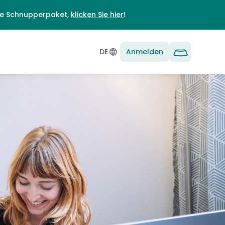
ie Schnupperpaket,
klicken Sie hier
!
DE