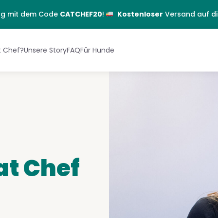
lung mit dem Code
CATCHEF20
!
Kostenloser
Versand auf d
 Chef?
Unsere Story
FAQ
Für Hunde
at Chef