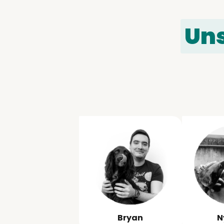
Un
Bryan
N