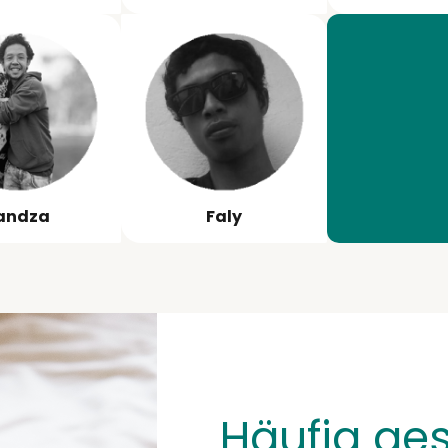
andza
Faly
Häufig ges