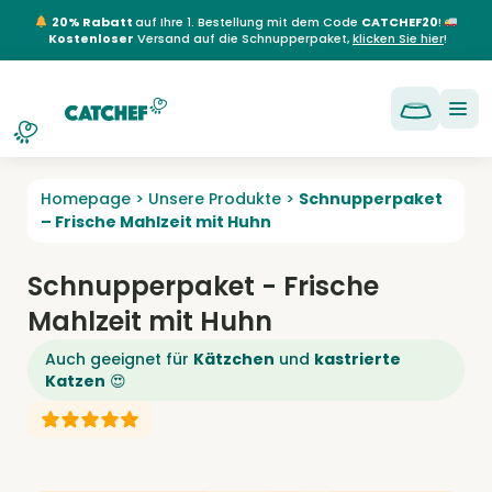
NL
EN
FR
DE
20% Rabatt
auf Ihre 1. Bestellung mit dem Code
CATCHEF20
!
Kostenloser
Versand auf die Schnupperpaket,
klicken Sie hier
!
Homepage
>
Unsere Produkte
>
Schnupperpaket
– Frische Mahlzeit mit Huhn