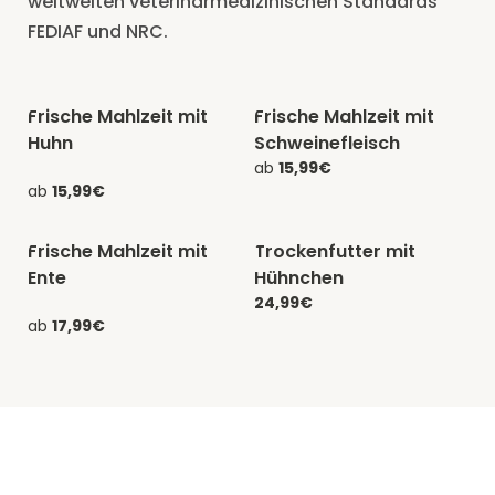
weltweiten veterinärmedizinischen Standards
FEDIAF und NRC.
Frische Mahlzeit mit
Frische Mahlzeit mit
-20% mit CATCHEF20
-20% mit CATCHEF20
Huhn
Schweinefleisch
ab
15,99€
ab
15,99€
Frische Mahlzeit mit
Trockenfutter mit
-20% mit CATCHEF20
-20% mit CATCHEF20
Ente
Hühnchen
24,99€
ab
17,99€