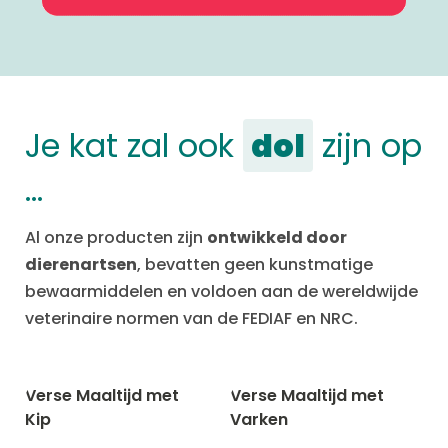
Je kat zal ook
dol
zijn op
…
Al onze producten zijn
ontwikkeld door
dierenartsen
, bevatten geen kunstmatige
bewaarmiddelen en voldoen aan de wereldwijde
veterinaire normen van de FEDIAF en NRC.
Verse Maaltijd met
Verse Maaltijd met
-20% met CATCHEF20
-20% met CATCHEF20
Kip
Varken