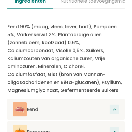
Ingrediënten
Nutritionele toevoegingsmidde
Eend 90% (maag, vlees, lever, hart), Pompoen
5%, Varkenseiwit 2%, Plantaardige oliën
(zonnebloem, koolzaad) 0,6%,
Calciumcarbonaat, Visolie 0,5%, Suikers,
Kaliumzouten van organische zuren, Vrije
aminozuren, Mineralen, Cichorei,
Calciumfosfaat, Gist (bron van Mannan-
oligosacharidenen en Bèta-glucanen), Psyllium,
Magnesiumglycinaat, Gefermenteerde Suikers.
Eend
De belangrijkste eiwitbron in dit recept.
Eiwitten zorgen voor vernieuwing en opbouw
Pompoen