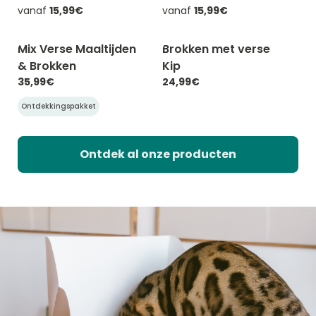
vanaf
15,99€
vanaf
15,99€
Mix Verse Maaltijden
Brokken met verse
-20% met CATCHEF20
-20% met CATCHEF20
& Brokken
Kip
35,99€
24,99€
Ontdekkingspakket
Ontdek al onze producten